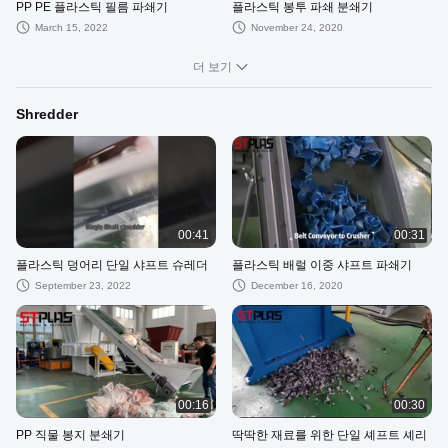
PP PE 플라스틱 필름 파쇄기
플라스틱 봉투 파쇄 분쇄기
March 15, 2022
November 24, 2020
더 보기
Shredder
00:41
00:31
플라스틱 덩어리 단일 샤프트 슈레더
플라스틱 배럴 이중 샤프트 파쇄기
September 23, 2022
December 16, 2020
00:16
00:30
PP 직물 봉지 분쇄기
딱딱한 재료를 위한 단일 셰프트 셰리