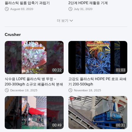
플라스틱 필름 압축기 과립기
2단계 HDPE 재활용 기계
August 03, 2020
July 31, 2020
더 보기
Crusher
00:22
01:03
식수용 LDPE 플라스틱 병 뚜껑 –
고강도 플라스틱 HDPE PE 로프 파쇄
200-300kg/h 소규모 폐플라스틱 분쇄
기 200-500kg/h
December 19, 2025
November 18, 2025
00:49
00:31