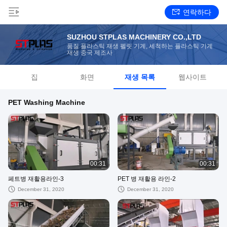
연락하다
SUZHOU STPLAS MACHINERY CO.,LTD
품질 플라스틱 재생 펠릿 기계, 세척하는 플라스틱 기계
재생 중국 제조사
집
화면
재생 목록
웹사이트
PET Washing Machine
00:31
00:31
페트병 재활용라인-3
PET 병 재활용 라인-2
December 31, 2020
December 31, 2020