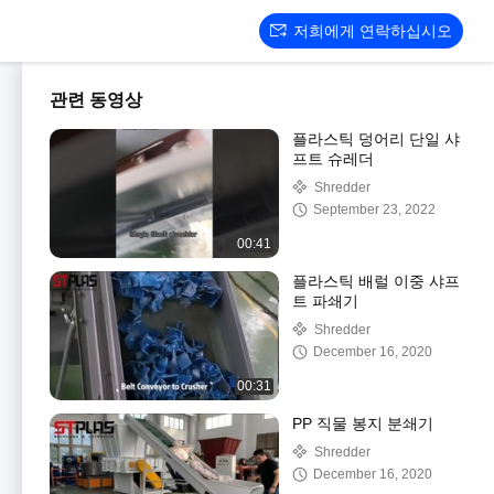
저희에게 연락하십시오
관련 동영상
플라스틱 덩어리 단일 샤
프트 슈레더
Shredder
September 23, 2022
00:41
플라스틱 배럴 이중 샤프
트 파쇄기
Shredder
December 16, 2020
00:31
PP 직물 봉지 분쇄기
Shredder
December 16, 2020