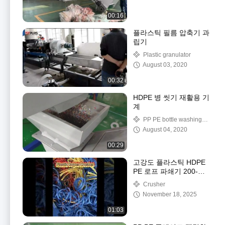
00:16
플라스틱 필름 압축기 과
립기
Plastic granulator
August 03, 2020
00:32
HDPE 병 씻기 재활용 기
계
PP PE bottle washing
machine
August 04, 2020
00:29
고강도 플라스틱 HDPE
PE 로프 파쇄기 200-
500kg/h
Crusher
November 18, 2025
01:03